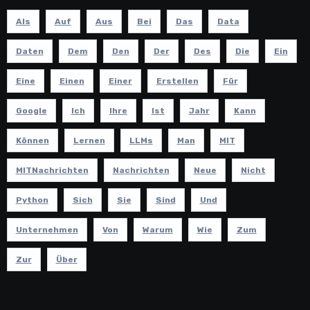
Als
Auf
Aus
Bei
Das
Data
Daten
Dem
Den
Der
Des
Die
Ein
Eine
Einen
Einer
Erstellen
Für
Google
Ich
Ihre
Ist
Jahr
Kann
Können
Lernen
LLMs
Man
MIT
MITNachrichten
Nachrichten
Neue
Nicht
Python
Sich
Sie
Sind
Und
Unternehmen
Von
Warum
Wie
Zum
Zur
Über