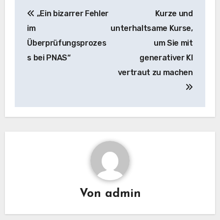
Beitrags-
„Ein bizarrer Fehler
Kurze und
Navigation
im
unterhaltsame Kurse,
Überprüfungsprozes
um Sie mit
s bei PNAS“
generativer KI
vertraut zu machen
Von
admin