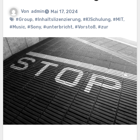
Von
admin
Mai 17, 2024
#Group
,
#Inhaltslizenzierung
,
#KISchulung
,
#MIT
,
#Music
,
#Sony
,
#unterbricht
,
#Vorstoß
,
#zur