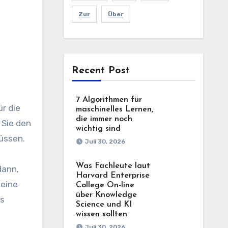
Zur
Über
Recent Post
7 Algorithmen für
maschinelles Lernen,
die immer noch
 Sie den
wichtig sind
üssen.
Juli 30, 2026
Was Fachleute laut
dann,
Harvard Enterprise
 eine
College On-line
über Knowledge
es
Science und KI
wissen sollten
Juli 30, 2026