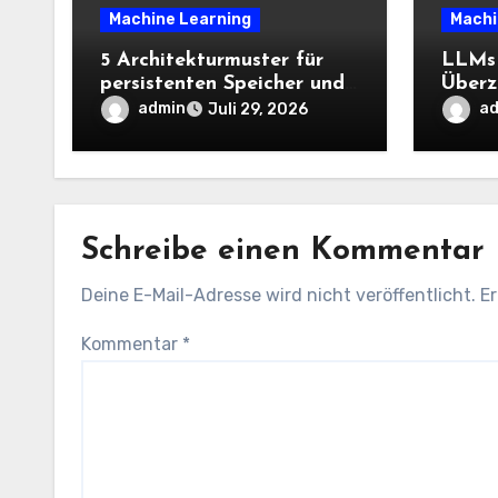
Machine Learning
Machi
5 Architekturmuster für
LLMs 
persistenten Speicher und
Überz
Zustand in KI-Agenten
effizi
admin
a
Juli 29, 2026
einen
hinwe
The B
Intell
Webl
Schreibe einen Kommentar
Deine E-Mail-Adresse wird nicht veröffentlicht.
Er
Kommentar
*