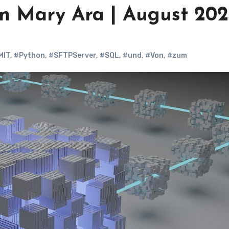
n Mary Ara | August 20
MIT
,
#Python
,
#SFTPServer
,
#SQL
,
#und
,
#Von
,
#zum