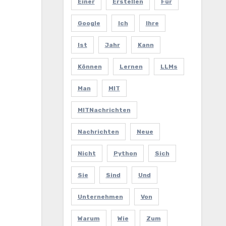
Einer
Erstellen
Für
Google
Ich
Ihre
Ist
Jahr
Kann
Können
Lernen
LLMs
Man
MIT
MITNachrichten
Nachrichten
Neue
Nicht
Python
Sich
Sie
Sind
Und
Unternehmen
Von
Warum
Wie
Zum