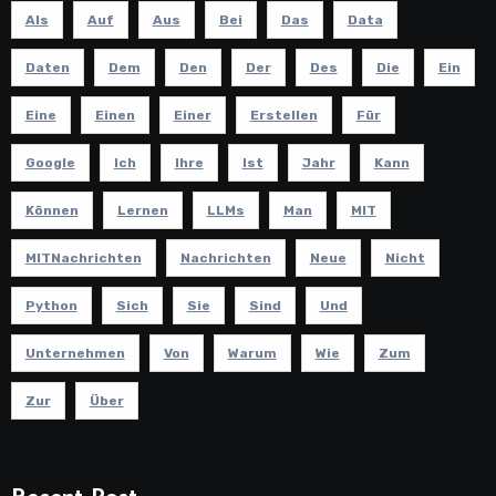
Als
Auf
Aus
Bei
Das
Data
Daten
Dem
Den
Der
Des
Die
Ein
Eine
Einen
Einer
Erstellen
Für
Google
Ich
Ihre
Ist
Jahr
Kann
Können
Lernen
LLMs
Man
MIT
MITNachrichten
Nachrichten
Neue
Nicht
Python
Sich
Sie
Sind
Und
Unternehmen
Von
Warum
Wie
Zum
Zur
Über