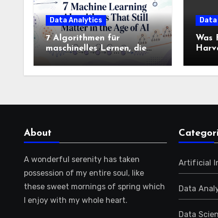
Data Analytics
Data
7 Algorithmen für
Was F
maschinelles Lernen, die
Harva
immer noch wichtig sind
Colle
Know
wisse
About
Categor
A wonderful serenity has taken
Artificial 
possession of my entire soul, like
these sweet mornings of spring which
Data Analy
I enjoy with my whole heart.
Data Scie