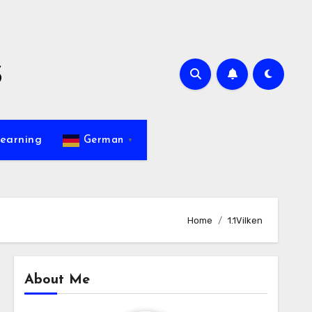
s
earning
German
▼
Home
1.1Vilken
About Me