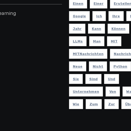
Einen
Einer
Erstelle
earning
Google
Ich
Ihre
Jahr
Kann
Können
LLMs
Man
MIT
MITNachrichten
Nachric
Neue
Nicht
Python
Sie
Sind
Und
Unternehmen
Von
W
Wie
Zum
Zur
Üb