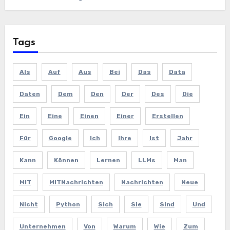
Tags
Als
Auf
Aus
Bei
Das
Data
Daten
Dem
Den
Der
Des
Die
Ein
Eine
Einen
Einer
Erstellen
Für
Google
Ich
Ihre
Ist
Jahr
Kann
Können
Lernen
LLMs
Man
MIT
MITNachrichten
Nachrichten
Neue
Nicht
Python
Sich
Sie
Sind
Und
Unternehmen
Von
Warum
Wie
Zum