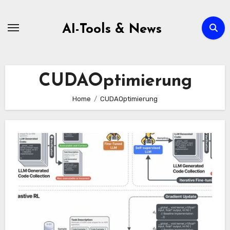
Zum
Inhalt
AI-Tools & News
springen
CUDAOptimierung
Home
CUDAOptimierung