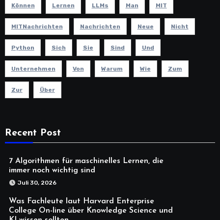
Können
Lernen
LLMs
Man
MIT
MITNachrichten
Nachrichten
Neue
Nicht
Python
Sich
Sie
Sind
Und
Unternehmen
Von
Warum
Wie
Zum
Zur
Über
Recent Post
7 Algorithmen für maschinelles Lernen, die
immer noch wichtig sind
Juli 30, 2026
Was Fachleute laut Harvard Enterprise
College On-line über Knowledge Science und