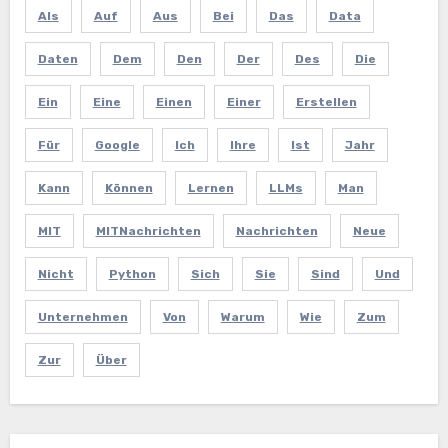
Als
Auf
Aus
Bei
Das
Data
Daten
Dem
Den
Der
Des
Die
Ein
Eine
Einen
Einer
Erstellen
Für
Google
Ich
Ihre
Ist
Jahr
Kann
Können
Lernen
LLMs
Man
MIT
MITNachrichten
Nachrichten
Neue
Nicht
Python
Sich
Sie
Sind
Und
Unternehmen
Von
Warum
Wie
Zum
Zur
Über