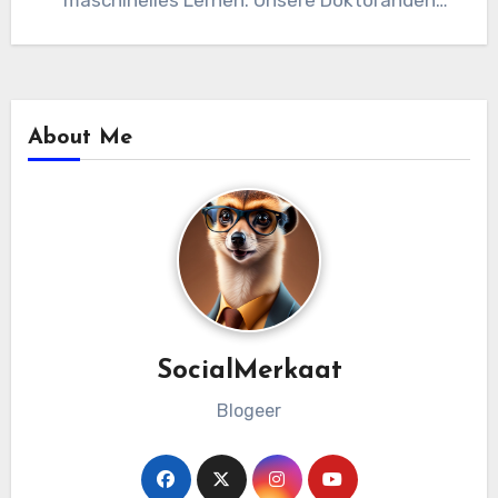
maschinelles Lernen. Unsere Doktoranden
haben die Grenzen der…
About Me
SocialMerkaat
Blogeer