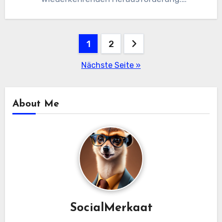
Stakeholder erfordern regelmäßige Berichte,
aber die manuelle SQL…
Beitragsnavigation
1
2
Nächste Seite »
About Me
SocialMerkaat