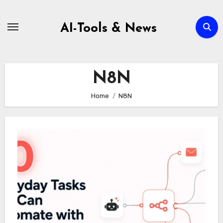
Zum
Inhalt
AI-Tools & News
springen
N8N
Home
N8N