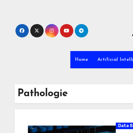
Zum
Inhalt
springen
Home
Artificial Intel
Pathologie
Data S