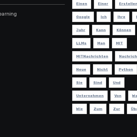
Einen
Einer
Erstelle
earning
Google
Ich
Ihre
Jahr
Kann
Können
LLMs
Man
MIT
MITNachrichten
Nachric
Neue
Nicht
Python
Sie
Sind
Und
Unternehmen
Von
W
Wie
Zum
Zur
Üb