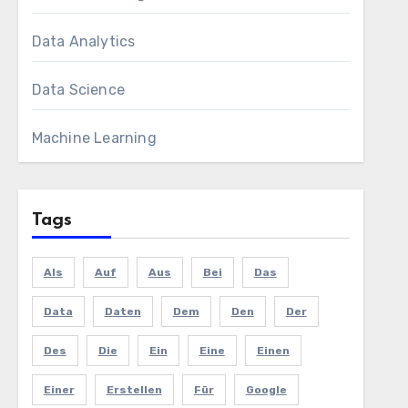
Data Analytics
Data Science
Machine Learning
Tags
Als
Auf
Aus
Bei
Das
Data
Daten
Dem
Den
Der
Des
Die
Ein
Eine
Einen
Einer
Erstellen
Für
Google