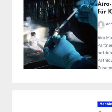
Aira
für 
ad
Aira Ma
Partner
betrieb
Pathlow
Zusamm
Machin