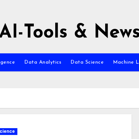
AI-Tools & New
ligence
Data Analytics
Data Science
Machine L
cience