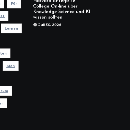
Harvard Enterprise
n
Für
College On-line über
Knowledge Science und KI
Ist
wissen sollten
Juli 30, 2026
Lernen
hten
Sich
arum
er