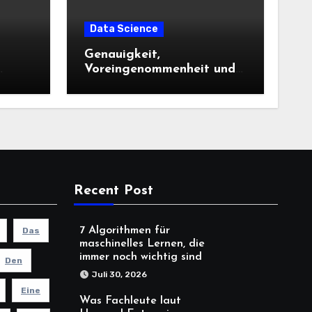
Data Science
Genauigkeit,
Voreingenommenheit und
die Kontrollen, die
Kreditgeber jetzt
benötigen |
Recent Post
7 Algorithmen für
Das
maschinelles Lernen, die
immer noch wichtig sind
Den
Juli 30, 2026
Eine
Was Fachleute laut