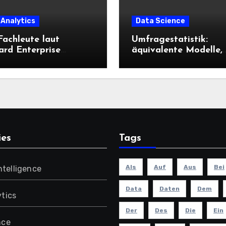
 Analytics
Data Science
achleute laut
Umfragestatistik:
rd Enterprise
äquivalente Modelle,
ge On-line über
äquivalente Gewichte
ledge Science und KI
(lokal)
n sollten
ies
Tags
Als
Auf
Aus
Bei
Intelligence
Data
Daten
Dem
tics
Der
Des
Die
Ein
nce