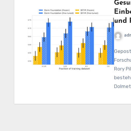
Gesu
Einb
und 
ad
Geposte
Forschu
Rory Pi
besteh
Dolmet
Bildge