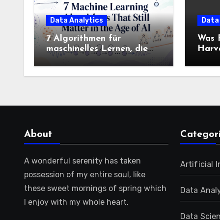
Data Analytics
Data
7 Algorithmen für
Was F
maschinelles Lernen, die
Harva
immer noch wichtig sind
Colle
Know
wisse
About
Categor
A wonderful serenity has taken
Artificial 
possession of my entire soul, like
these sweet mornings of spring which
Data Analy
I enjoy with my whole heart.
Data Scie