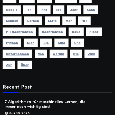
Google
Ich
Ihre
Ist
Jahr
Kann
Können
Lernen
LLMs
Man
MIT
MITNachrichten
Nachrichten
Neue
Nicht
Python
Sich
Sie
Sind
Und
Unternehmen
Von
Warum
Wie
Zum
Zur
Über
Recent Post
7 Algorithmen für maschinelles Lernen, die
immer noch wichtig sind
Juli 30, 2026