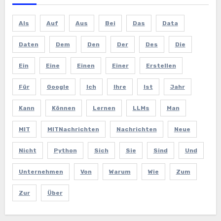
Als
Auf
Aus
Bei
Das
Data
Daten
Dem
Den
Der
Des
Die
Ein
Eine
Einen
Einer
Erstellen
Für
Google
Ich
Ihre
Ist
Jahr
Kann
Können
Lernen
LLMs
Man
MIT
MITNachrichten
Nachrichten
Neue
Nicht
Python
Sich
Sie
Sind
Und
Unternehmen
Von
Warum
Wie
Zum
Zur
Über