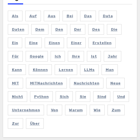
Als
Auf
Aus
Bei
Das
Data
Daten
Dem
Den
Der
Des
Die
Ein
Eine
Einen
Einer
Erstellen
Für
Google
Ich
Ihre
Ist
Jahr
Kann
Können
Lernen
LLMs
Man
MIT
MITNachrichten
Nachrichten
Neue
Nicht
Python
Sich
Sie
Sind
Und
Unternehmen
Von
Warum
Wie
Zum
Zur
Über