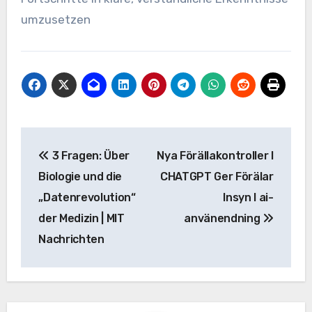
umzusetzen
Beitrags-
3 Fragen: Über
Nya Förällakontroller I
Navigation
Biologie und die
CHATGPT Ger Förälar
„Datenrevolution“
Insyn I ai-
der Medizin | MIT
använendning
Nachrichten