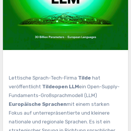
Lettische Sprach-Tech-Firma
Tilde
hat
veröffentlicht
Tildeopen LLM
ein Open-Supply-
Fundaments-Großsprachmodell (LLM)
Europäische Sprachen
mit einem starken
Fokus auf unterrepräsentierte und kleinere
nationale und regionale Sprachen. Es ist ein
strategischer Sprung in Richtung sprachlicher