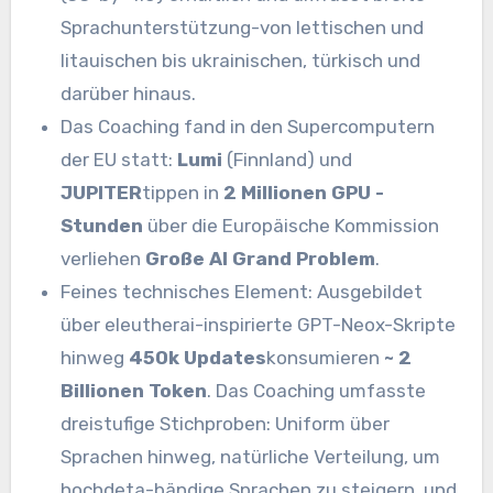
Sprachunterstützung-von lettischen und
litauischen bis ukrainischen, türkisch und
darüber hinaus.
Das Coaching fand in den Supercomputern
der EU statt:
Lumi
(Finnland) und
JUPITER
tippen in
2 Millionen GPU -
Stunden
über die Europäische Kommission
verliehen
Große AI Grand Problem
.
Feines technisches Element: Ausgebildet
über eleutherai-inspirierte GPT-Neox-Skripte
hinweg
450k Updates
konsumieren
~ 2
Billionen Token
. Das Coaching umfasste
dreistufige Stichproben: Uniform über
Sprachen hinweg, natürliche Verteilung, um
hochdeta-bändige Sprachen zu steigern, und