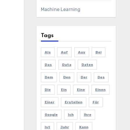
Machine Learning
Tags
Als
Auf
Aus
Bei
Das
Data
Daten
Dem
Den
Der
Des
Die
Ein
Eine
Einen
Einer
Erstellen
Für
Google
Ich
Ihre
Ist
Jahr
Kann