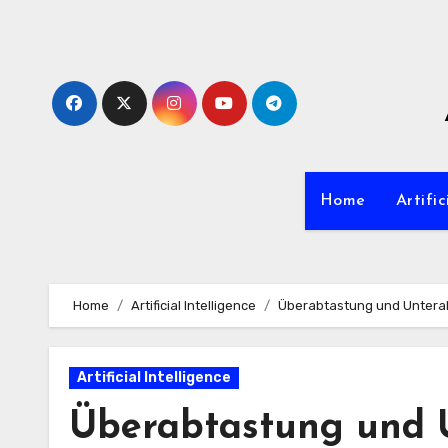
Zum
Inhalt
springen
Home
Artific
Home
Artificial Intelligence
Überabtastung und Unterabt
Artificial Intelligence
Überabtastung und U