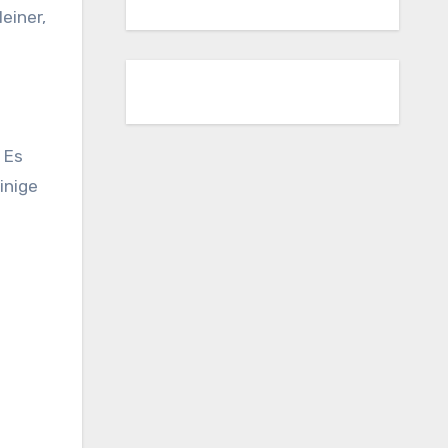
einer,
 Es
inige