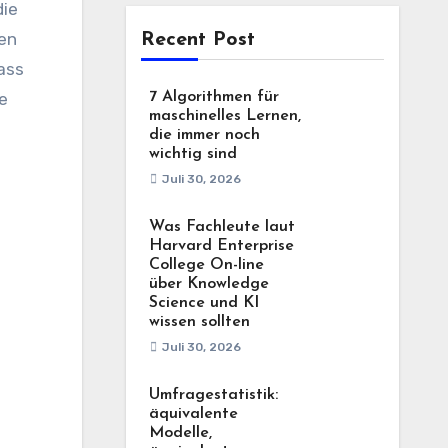
die
hen
Recent Post
ass
re
7 Algorithmen für
maschinelles Lernen,
die immer noch
wichtig sind
Juli 30, 2026
Was Fachleute laut
Harvard Enterprise
College On-line
über Knowledge
Science und KI
wissen sollten
Juli 30, 2026
Umfragestatistik:
äquivalente
Modelle,