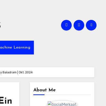
s
achine Learning
y Baladram | Okt. 2024
About Me
Ein