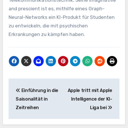
Telekommunikationstechnik. Seine Imaginative
and prescient ist es, mithilfe eines Graph-
Neural-Networks ein KI-Produkt für Studenten
zu entwickeln, die mit psychischen
Erkrankungen zu kämpfen haben.
Beitrags-
Einführung in die
Apple tritt mit Apple
Navigation
Saisonalität in
Intelligence der KI-
Zeitreihen
Liga bei