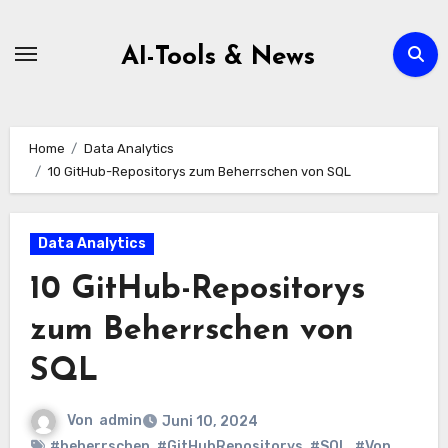
Zum
Inhalt
AI-Tools & News
springen
Home
Data Analytics
10 GitHub-Repositorys zum Beherrschen von SQL
Data Analytics
10 GitHub-Repositorys
zum Beherrschen von
SQL
Von
admin
Juni 10, 2024
#beherrschen
,
#GitHubRepositorys
,
#SQL
,
#Von
,