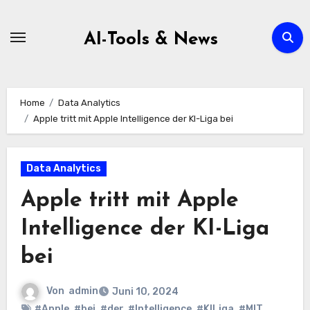
Zum
Inhalt
AI-Tools & News
springen
Home
Data Analytics
Apple tritt mit Apple Intelligence der KI-Liga bei
Data Analytics
Apple tritt mit Apple
Intelligence der KI-Liga
bei
Von
admin
Juni 10, 2024
#Apple
,
#bei
,
#der
,
#Intelligence
,
#KILiga
,
#MIT
,