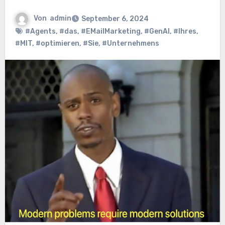
Von
admin
September 6, 2024
#Agents
,
#das
,
#EMailMarketing
,
#GenAI
,
#Ihres
,
#MIT
,
#optimieren
,
#Sie
,
#Unternehmens