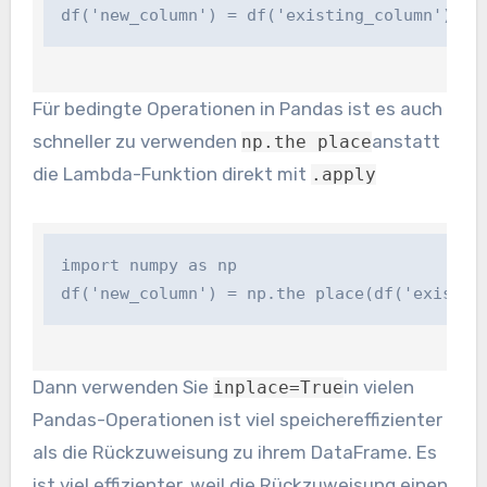
df('new_column') = df('existing_column') * 
Für bedingte Operationen in Pandas ist es auch
schneller zu verwenden
anstatt
np.the place
die Lambda-Funktion direkt mit
.apply
import numpy as np 

df('new_column') = np.the place(df('existin
Dann verwenden Sie
in vielen
inplace=True
Pandas-Operationen ist viel speichereffizienter
als die Rückzuweisung zu ihrem DataFrame. Es
ist viel effizienter, weil die Rückzuweisung einen