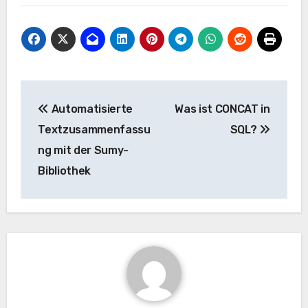
Beitrags-
Automatisierte
Was ist CONCAT in
Navigation
Textzusammenfassu
SQL?
ng mit der Sumy-
Bibliothek