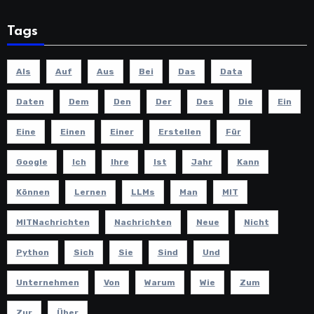
Tags
Als
Auf
Aus
Bei
Das
Data
Daten
Dem
Den
Der
Des
Die
Ein
Eine
Einen
Einer
Erstellen
Für
Google
Ich
Ihre
Ist
Jahr
Kann
Können
Lernen
LLMs
Man
MIT
MITNachrichten
Nachrichten
Neue
Nicht
Python
Sich
Sie
Sind
Und
Unternehmen
Von
Warum
Wie
Zum
Zur
Über