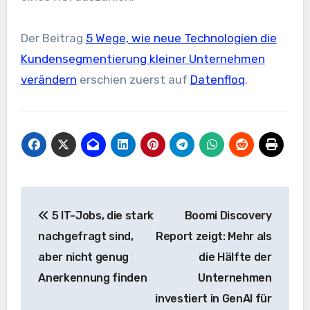
Der Beitrag
5 Wege, wie neue Technologien die
Kundensegmentierung kleiner Unternehmen
verändern
erschien zuerst auf
Datenfloq
.
Beitrags-
5 IT-Jobs, die stark
Boomi Discovery
Navigation
nachgefragt sind,
Report zeigt: Mehr als
aber nicht genug
die Hälfte der
Anerkennung finden
Unternehmen
investiert in GenAI für