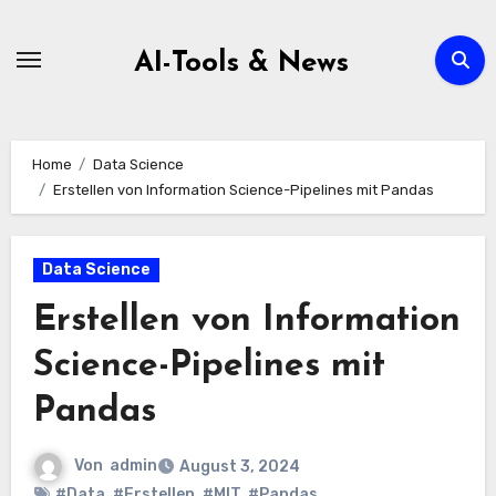
Zum
Inhalt
AI-Tools & News
springen
Home
Data Science
Erstellen von Information Science-Pipelines mit Pandas
Data Science
Erstellen von Information
Science-Pipelines mit
Pandas
Von
admin
August 3, 2024
#Data
,
#Erstellen
,
#MIT
,
#Pandas
,