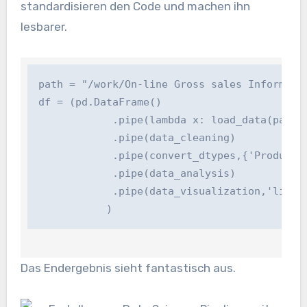
standardisieren den Code und machen ihn
lesbarer.
path = "/work/On-line Gross sales Information
df = (pd.DataFrame()

            .pipe(lambda x: load_data(path))
            .pipe(data_cleaning)

            .pipe(convert_dtypes,{'Product C
            .pipe(data_analysis)

            .pipe(data_visualization,'line')
           )
Das Endergebnis sieht fantastisch aus.