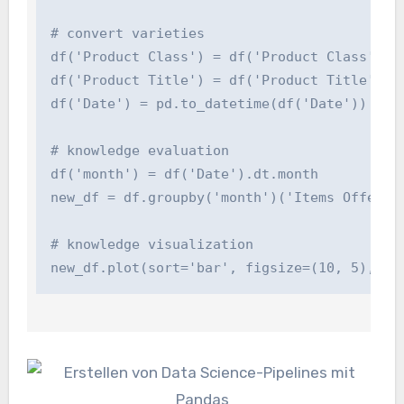
# convert varieties

df('Product Class') = df('Product Class').ast
df('Product Title') = df('Product Title').ast
df('Date') = pd.to_datetime(df('Date'))

# knowledge evaluation

df('month') = df('Date').dt.month

new_df = df.groupby('month')('Items Offered')
# knowledge visualization

new_df.plot(sort='bar', figsize=(10, 5), ti