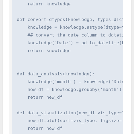
    return knowledge

def convert_dtypes(knowledge, types_dict=None
    knowledge = knowledge.astype(dtype=types_
    ## convert the date column to datetime

    knowledge('Date') = pd.to_datetime(knowle
    return knowledge

def data_analysis(knowledge):

    knowledge('month') = knowledge('Date').dt
    new_df = knowledge.groupby('month')('Ite
    return new_df

def data_visualization(new_df,vis_type="bar")
    new_df.plot(sort=vis_type, figsize=(10, 
    return new_df