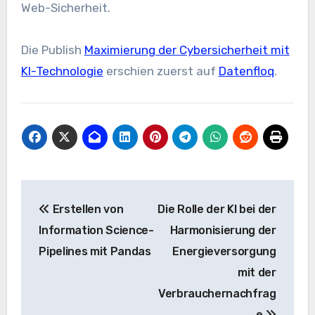
Web-Sicherheit
.
Die Publish
Maximierung der Cybersicherheit mit
KI-Technologie
erschien zuerst auf
Datenfloq
.
Beitrags-
Erstellen von
Die Rolle der KI bei der
Navigation
Information Science-
Harmonisierung der
Pipelines mit Pandas
Energieversorgung
mit der
Verbrauchernachfrag
e