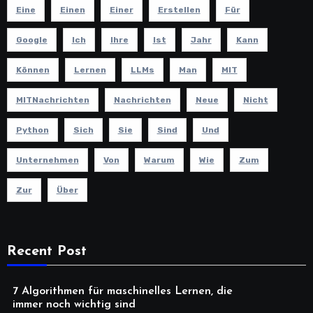
Eine
Einen
Einer
Erstellen
Für
Google
Ich
Ihre
Ist
Jahr
Kann
Können
Lernen
LLMs
Man
MIT
MITNachrichten
Nachrichten
Neue
Nicht
Python
Sich
Sie
Sind
Und
Unternehmen
Von
Warum
Wie
Zum
Zur
Über
Recent Post
7 Algorithmen für maschinelles Lernen, die
immer noch wichtig sind