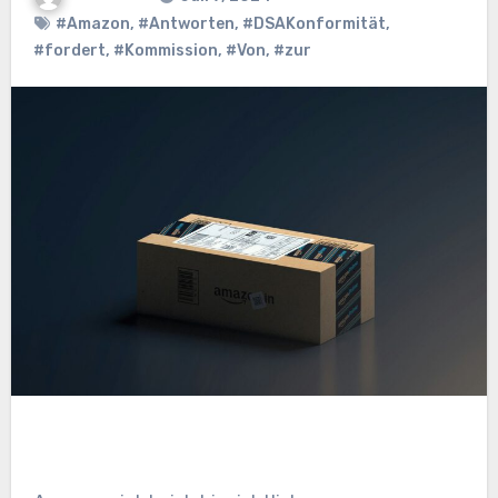
#Amazon
,
#Antworten
,
#DSAKonformität
,
#fordert
,
#Kommission
,
#Von
,
#zur