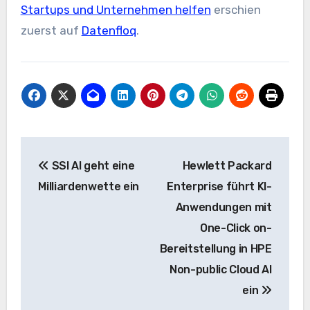
Startups und Unternehmen helfen
erschien
zuerst auf
Datenfloq
.
Beitrags-
SSI AI geht eine
Hewlett Packard
Navigation
Milliardenwette ein
Enterprise führt KI-
Anwendungen mit
One-Click on-
Bereitstellung in HPE
Non-public Cloud AI
ein