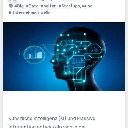
#Big
,
#Data
,
#helfen
,
#Startups
,
#und
,
#Unternehmen
,
#Wie
Künstliche Intelligenz (KI) und Massive
Information entwickeln sich in der