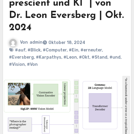
prescient und KI“ | von
Dr. Leon Eversberg | Okt.
2024
Von
admin
Oktober 18, 2024
#auf
,
#Blick
,
#Computer
,
#Ein
,
#erneuter
,
#Eversberg
,
#Karpathys
,
#Leon
,
#Okt
,
#Stand
,
#und
,
#Vision
,
#Von