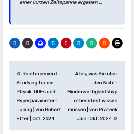
einer kurzen Zeitspanne ergeben …
Beitrags-
Reinforcement
Alles, was Sie über
Navigation
Studying für die
den Nicht-
Physik: ODEs und
Minderwertigkeitshyp
Hyperparameter-
othesetest wissen
Tuning | von Robert
müssen | von Prateek
Etter | Okt. 2024
Jain | Okt. 2024