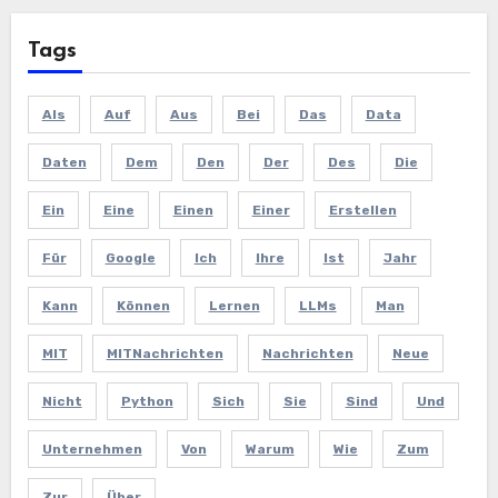
Tags
Als
Auf
Aus
Bei
Das
Data
Daten
Dem
Den
Der
Des
Die
Ein
Eine
Einen
Einer
Erstellen
Für
Google
Ich
Ihre
Ist
Jahr
Kann
Können
Lernen
LLMs
Man
MIT
MITNachrichten
Nachrichten
Neue
Nicht
Python
Sich
Sie
Sind
Und
Unternehmen
Von
Warum
Wie
Zum
Zur
Über