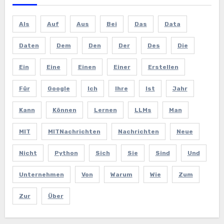
Als
Auf
Aus
Bei
Das
Data
Daten
Dem
Den
Der
Des
Die
Ein
Eine
Einen
Einer
Erstellen
Für
Google
Ich
Ihre
Ist
Jahr
Kann
Können
Lernen
LLMs
Man
MIT
MITNachrichten
Nachrichten
Neue
Nicht
Python
Sich
Sie
Sind
Und
Unternehmen
Von
Warum
Wie
Zum
Zur
Über