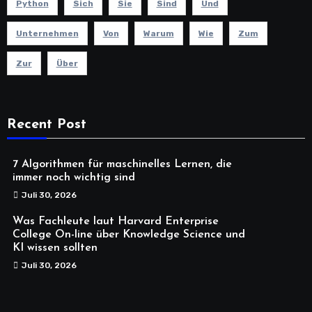
Python
Sich
Sie
Sind
Und
Unternehmen
Von
Warum
Wie
Zum
Zur
Über
Recent Post
7 Algorithmen für maschinelles Lernen, die
immer noch wichtig sind
Juli 30, 2026
Was Fachleute laut Harvard Enterprise
College On-line über Knowledge Science und
KI wissen sollten
Juli 30, 2026