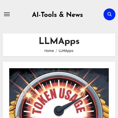
Zum
Inhalt
AI-Tools & News
springen
LLMApps
Home
LLMApps