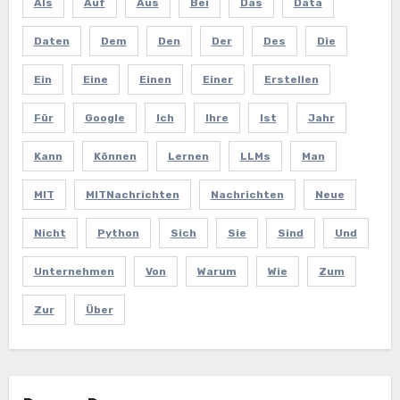
Als
Auf
Aus
Bei
Das
Data
Daten
Dem
Den
Der
Des
Die
Ein
Eine
Einen
Einer
Erstellen
Für
Google
Ich
Ihre
Ist
Jahr
Kann
Können
Lernen
LLMs
Man
MIT
MITNachrichten
Nachrichten
Neue
Nicht
Python
Sich
Sie
Sind
Und
Unternehmen
Von
Warum
Wie
Zum
Zur
Über