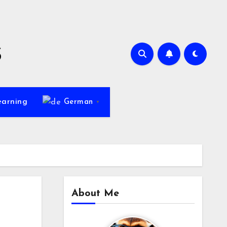
s
earning
German
▼
About Me