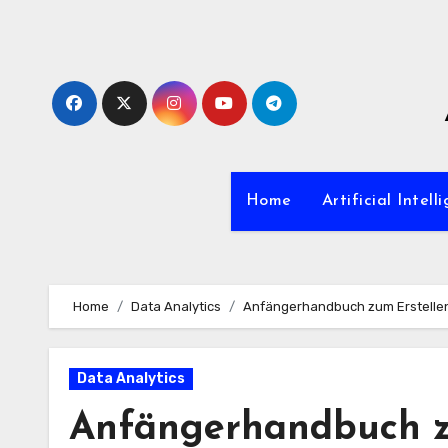
Zum
Inhalt
springen
Home
Artificial Intell
Home
Data Analytics
Anfängerhandbuch zum Erstelle
Data Analytics
Anfängerhandbuch z