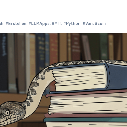
ch
,
#Erstellen
,
#LLMApps
,
#MIT
,
#Python
,
#Von
,
#zum