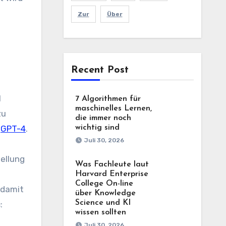
Zur
Über
Recent Post
l
7 Algorithmen für
maschinelles Lernen,
zu
die immer noch
d
GPT-4
.
wichtig sind
Juli 30, 2026
ellung
Was Fachleute laut
Harvard Enterprise
College On-line
 damit
über Knowledge
Science und KI
:
wissen sollten
Juli 30, 2026