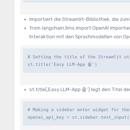
Importiert die Streamlit-Bibliothek, die z
from langchain.llms import OpenAI importie
Interaktion mit den Sprachmodellen von Op
# Setting the title of the Streamlit util
st.title('Easy LLM-App 🤖')
st.title(‚Easy LLM-App 🤖‘) legt den Titel d
# Making a sidebar enter widget for the 
openai_api_key = st.sidebar.text_input(