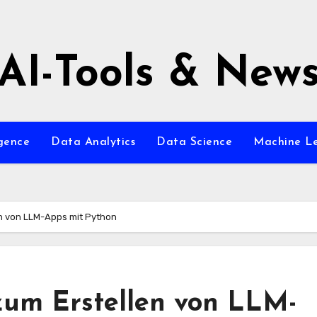
AI-Tools & New
igence
Data Analytics
Data Science
Machine L
n von LLM-Apps mit Python
um Erstellen von LLM-