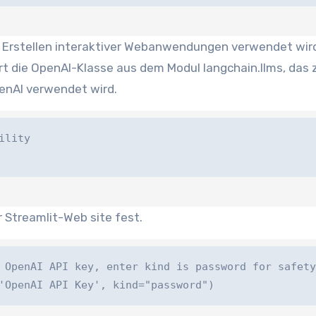
um Erstellen interaktiver Webanwendungen verwendet wir
rt die OpenAI-Klasse aus dem Modul langchain.llms, das 
enAI verwendet wird.
ity

er Streamlit-Web site fest.
OpenAI API key, enter kind is password for safety

'OpenAI API Key', kind="password")