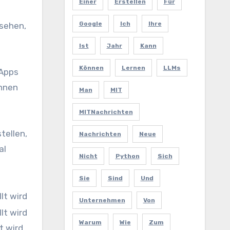
Einer
Erstellen
Für
Google
Ich
Ihre
 sehen,
Ist
Jahr
Kann
Können
Lernen
LLMs
-Apps
önnen
Man
MIT
MITNachrichten
tellen,
Nachrichten
Neue
al
Nicht
Python
Sich
Sie
Sind
Und
Unternehmen
Von
Warum
Wie
Zum
t wird