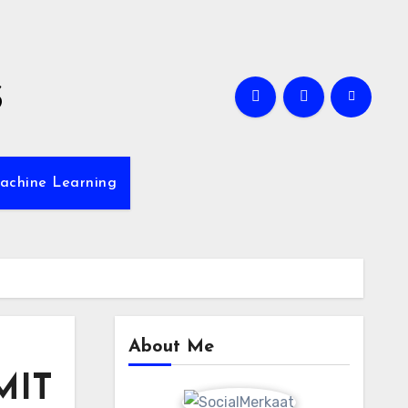
s
achine Learning
About Me
MIT