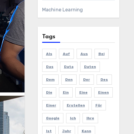
Machine Learning
Tags
Als
Auf
Aus
Bei
Das
Data
Daten
Dem
Den
Der
Des
Die
Ein
Eine
Einen
Einer
Erstellen
Für
Google
Ich
Ihre
Ist
Jahr
Kann