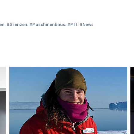
en
,
#Grenzen
,
#Maschinenbaus
,
#MIT
,
#News