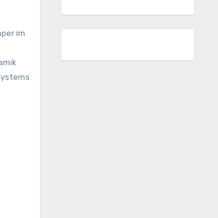
aper im
namik
osystems