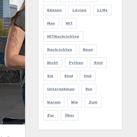
Können
Lernen
LLMs
Man
MIT
MITNachrichten
Nachrichten
Neue
Nicht
Python
Sich
Sie
Sind
Und
Unternehmen
Von
Warum
Wie
Zum
Zur
Über