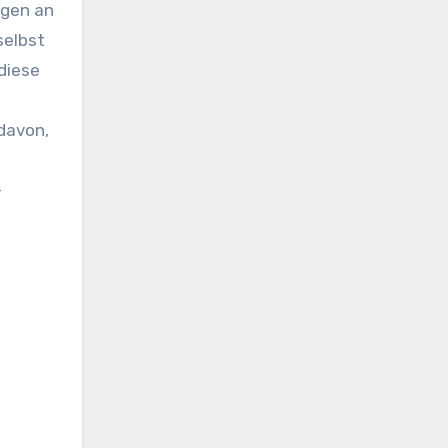
ngen an
selbst
diese
davon,
-