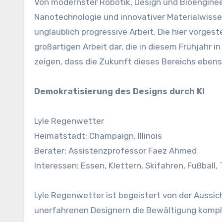
Von modernster Robotik, Design und Bioengineering bis hin zu nachhaltigen Energielösungen, Meerestechnik,
Nanotechnologie und innovativer Materialwiss
unglaublich progressive Arbeit. Die hier vorg
großartigen Arbeit dar, die in diesem Frühjahr 
zeigen, dass die Zukunft dieses Bereichs ebenso
Demokratisierung des Designs durch KI
Lyle Regenwetter
Heimatstadt: Champaign, Illinois
Berater: Assistenzprofessor Faez Ahmed
Interessen: Essen, Klettern, Skifahren, Fußball,
Lyle Regenwetter ist begeistert von der Aussic
unerfahrenen Designern die Bewältigung kompl