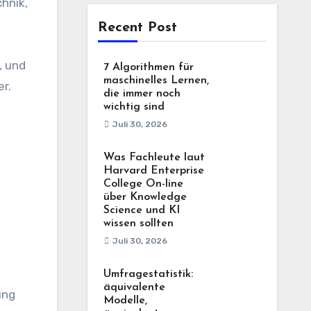
Recent Post
, und
7 Algorithmen für
maschinelles Lernen,
er.
die immer noch
wichtig sind
Juli 30, 2026
Was Fachleute laut
Harvard Enterprise
College On-line
über Knowledge
Science und KI
wissen sollten
Juli 30, 2026
Umfragestatistik:
äquivalente
ung
Modelle,