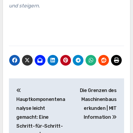
und steigern.
Beitrags-
Die Grenzen des
Navigation
Hauptkomponentena
Maschinenbaus
nalyse leicht
erkunden | MIT
gemacht: Eine
Information
Schritt-für-Schritt-