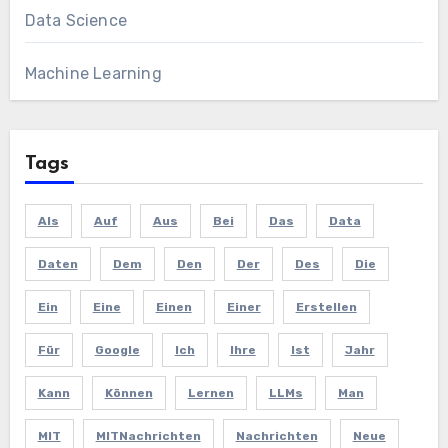
Data Science
Machine Learning
Tags
Als
Auf
Aus
Bei
Das
Data
Daten
Dem
Den
Der
Des
Die
Ein
Eine
Einen
Einer
Erstellen
Für
Google
Ich
Ihre
Ist
Jahr
Kann
Können
Lernen
LLMs
Man
MIT
MITNachrichten
Nachrichten
Neue