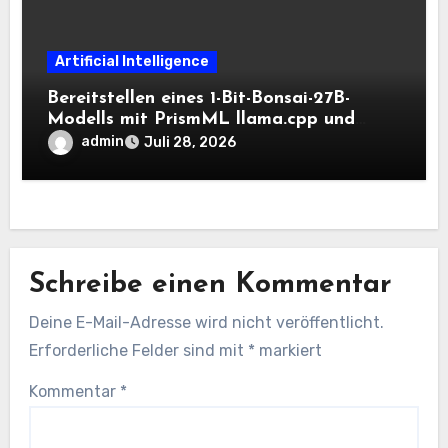
Artificial Intelligence
Bereitstellen eines 1-Bit-Bonsai-27B-
Modells mit PrismML llama.cpp und
OpenAI-kompatiblen lokalen Inferenz-
admin
Juli 28, 2026
Workflows
Schreibe einen Kommentar
Deine E-Mail-Adresse wird nicht veröffentlicht.
Erforderliche Felder sind mit
*
markiert
Kommentar
*